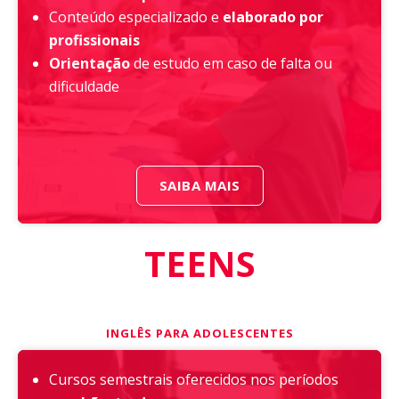
Conteúdo especializado e
elaborado por
profissionais
Orientação
de estudo em caso de falta ou
dificuldade
SAIBA MAIS
TEENS
INGLÊS PARA ADOLESCENTES
Cursos semestrais oferecidos nos períodos