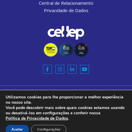
Central de Relacionamento
Privacidade de Dados
Razão Social:
Utilizamos cookies para lhe proporcionar a melhor experiência
CEL-LEP ENSINO DE IDIOMAS S.A.
no nosso site.
Você pode descobrir mais sobre quais cookies estamos usando
CNPJ:
ou desativá-los em configurações e conferir nossa
10.772.420/0001-40
Política de Privacidade de Dados
.
Cel.Lep. Todos os direitos reservados.
Aceitar
Configurações