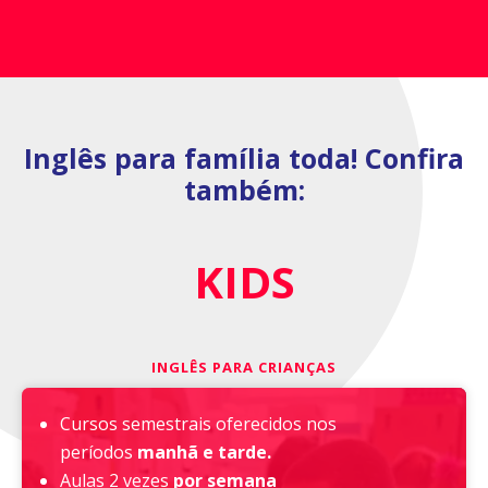
Inglês para família toda! Confira
também:
KIDS
INGLÊS PARA CRIANÇAS
Cursos semestrais oferecidos nos
períodos
manhã e tarde.
Aulas 2 vezes
por semana