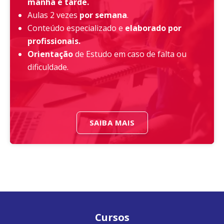
manhã e tarde.
Aulas 2 vezes
por semana
.
Conteúdo especializado e
elaborado por
profissionais.
Orientação
de Estudo em caso de falta ou
dificuldade.
SAIBA MAIS
Cursos