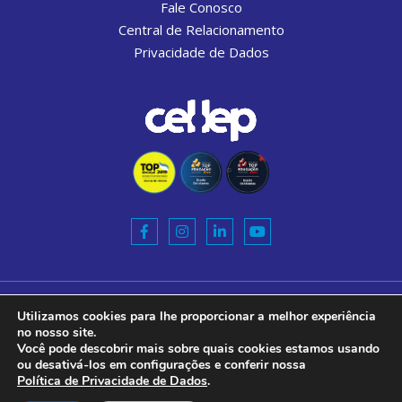
Fale Conosco
Central de Relacionamento
Privacidade de Dados
Razão Social:
Utilizamos cookies para lhe proporcionar a melhor experiência
CEL-LEP ENSINO DE IDIOMAS S.A.
no nosso site.
Você pode descobrir mais sobre quais cookies estamos usando
CNPJ:
ou desativá-los em configurações e conferir nossa
10.772.420/0001-40
Política de Privacidade de Dados
.